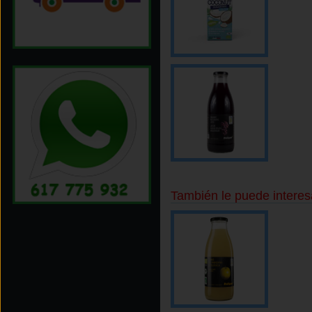
También le puede interes