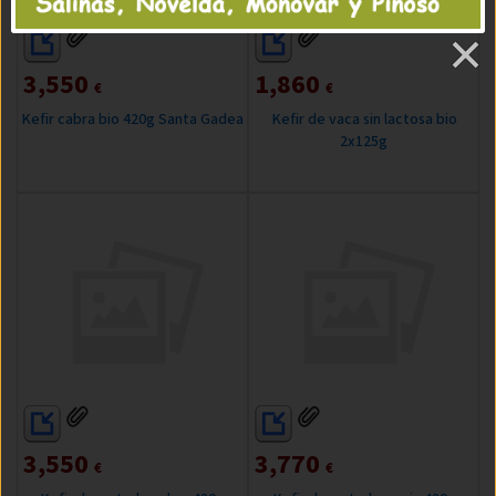
3,550
1,860
€
€
Kefir cabra bio 420g Santa Gadea
Kefir de vaca sin lactosa bio
2x125g
3,550
3,770
€
€