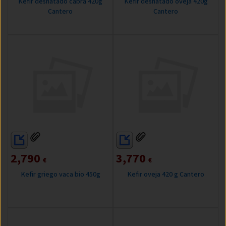
Kefir desnatado cabra 420g
Kefir desnatado oveja 420g
Cantero
Cantero
2,790
3,770
€
€
Kefir griego vaca bio 450g
Kefir oveja 420 g Cantero