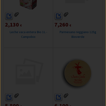
2,130
7,260
€
€
Leche vaca entera Bio 1L -
Parmesano reggiano 125g
Campobio
Bioverde
5,800
6,100