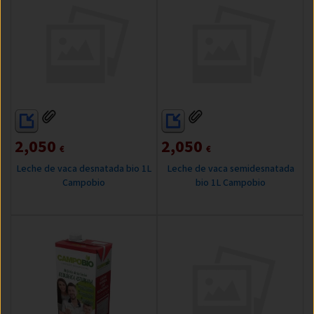
2,050
2,050
€
€
Leche de vaca desnatada bio 1L
Leche de vaca semidesnatada
Campobio
bio 1L Campobio