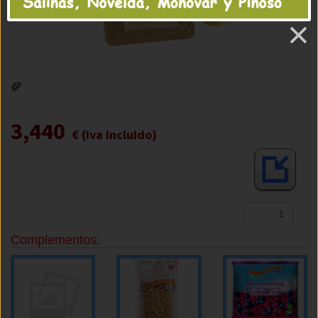
3,440
€ (iva incluido)
Complementos: