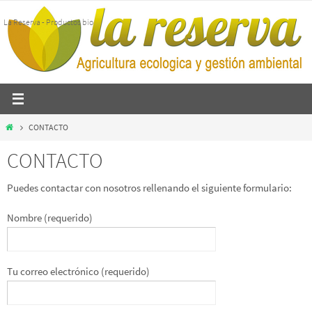
Ir
La Reserva - Productos bio
al
contenido
Inicio
CONTACTO
CONTACTO
Puedes contactar con nosotros rellenando el siguiente formulario:
Nombre (requerido)
Tu correo electrónico (requerido)